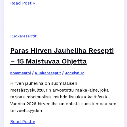
Helppo
Read Post »
kasvisruoka
uunissa
–
15
Ruokareseptit
Parasta
Reseptiä
Paras Hirven Jauheliha Resepti
2026
– 15 Maistuvaa Ohjetta
Kommentoi
/
Ruokareseptit
/
Jocelyn02
Hirven jauheliha on suomalaisen
metsästyskulttuurin arvostettu raaka-aine, joka
tarjoaa monipuolisia mahdollisuuksia keittiössä.
Vuonna 2026 hirvenliha on entistä suositumpaa sen
terveellisyyden
Paras
Read Post »