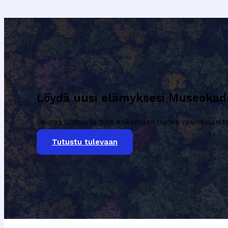
Täydelliset
Ohjeet
Löydä uusi elämyksesi Museokad
Seuraa uutisia ja tule kokemaan uuden ravintolan t
Tutustu tulevaan