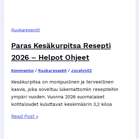
Hirven
Jauheliha
Resepti
–
Ruokareseptit
15
Maistuvaa
Paras Kesäkurpitsa Resepti
Ohjetta
2026 – Helpot Ohjeet
Kommentoi
/
Ruokareseptit
/
Jocelyn02
Kesäkurpitsa on monipuolinen ja terveellinen
kasvis, joka soveltuu lukemattomiin resepteihin
ympäri vuoden. Vuonna 2026 suomalaiset
kotitaloudet kuluttavat keskimäärin 3,2 kiloa
Paras
Read Post »
Kesäkurpitsa
Resepti
2026