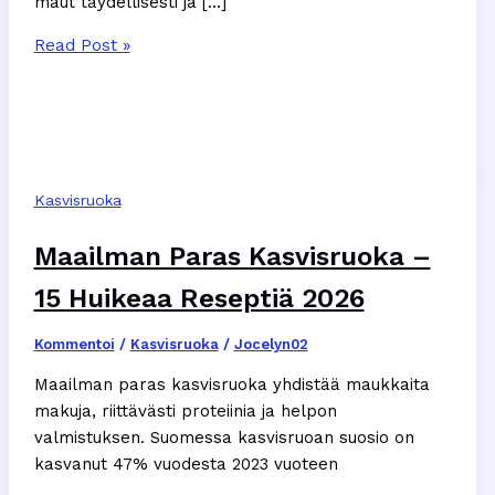
maut täydellisesti ja […]
Helppo
Read Post »
Tofu
Resepti:
15
Minuutissa
Valmis
Kasvisruoka
Arkiruoka
Maailman Paras Kasvisruoka –
15 Huikeaa Reseptiä 2026
Kommentoi
/
Kasvisruoka
/
Jocelyn02
Maailman paras kasvisruoka yhdistää maukkaita
makuja, riittävästi proteiinia ja helpon
valmistuksen. Suomessa kasvisruoan suosio on
kasvanut 47% vuodesta 2023 vuoteen