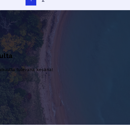
Helppo
Ohje
ulta
aikuutta tulevana kesänä!