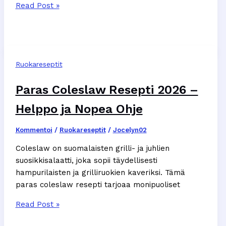
Maailman
Read Post »
Paras
Kasvisruoka
–
15
Ruokareseptit
Huikeaa
Reseptiä
Paras Coleslaw Resepti 2026 –
2026
Helppo ja Nopea Ohje
Kommentoi
/
Ruokareseptit
/
Jocelyn02
Coleslaw on suomalaisten grilli- ja juhlien
suosikkisalaatti, joka sopii täydellisesti
hampurilaisten ja grilliruokien kaveriksi. Tämä
paras coleslaw resepti tarjoaa monipuoliset
Paras
Read Post »
Coleslaw