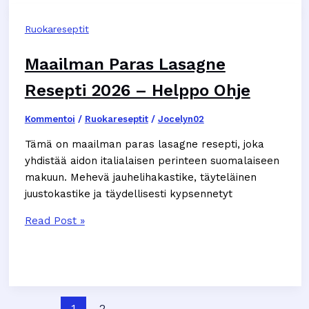
–
Ruokareseptit
Helpot
Ohjeet
Maailman Paras Lasagne
Resepti 2026 – Helppo Ohje
Kommentoi
/
Ruokareseptit
/
Jocelyn02
Tämä on maailman paras lasagne resepti, joka
yhdistää aidon italialaisen perinteen suomalaiseen
makuun. Mehevä jauhelihakastike, täyteläinen
juustokastike ja täydellisesti kypsennetyt
Maailman
Read Post »
Paras
Lasagne
Resepti
2026
–
1
2