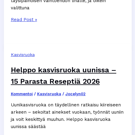
täysipainoisen vaihtoehdon lihalle, ja oikein
valittuna
Proteiinipitoinen
Read Post »
kasvisruoka:
12
parasta
lähdettä
Kasvisruoka
2026
Helppo kasvisruoka uunissa –
15 Parasta Reseptiä 2026
Kommentoi
/
Kasvisruoka
/
Jocelyn02
Uunikasvisruoka on täydellinen ratkaisu kiireiseen
arkeen – sekoitat ainekset vuokaan, työnnät uuniin
ja voit keskittyä muuhun. Helppo kasvisruoka
uunissa säästää