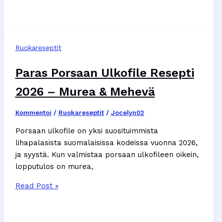
Resepti
2026
–
Helppo
Ruokareseptit
ja
Nopea
Paras Porsaan Ulkofile Resepti
Ohje
2026 – Murea & Mehevä
Kommentoi
/
Ruokareseptit
/
Jocelyn02
Porsaan ulkofile on yksi suosituimmista
lihapalasista suomalaisissa kodeissa vuonna 2026,
ja syystä. Kun valmistaa porsaan ulkofileen oikein,
lopputulos on murea,
Paras
Read Post »
Porsaan
Ulkofile
Resepti