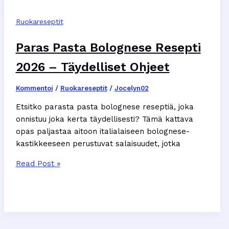
2026
Ruokareseptit
–
Murea
Paras Pasta Bolognese Resepti
&
Mehevä
2026 – Täydelliset Ohjeet
Kommentoi
/
Ruokareseptit
/
Jocelyn02
Etsitko parasta pasta bolognese reseptiä, joka
onnistuu joka kerta täydellisesti? Tämä kattava
opas paljastaa aitoon italialaiseen bolognese-
kastikkeeseen perustuvat salaisuudet, jotka
Paras
Read Post »
Pasta
Bolognese
Resepti
2026
–